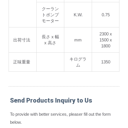
クーラン
トポンプ
K.W.
0.75
モーター
2300 x
長さ x 幅
出荷寸法
mm
1500 x
x 高さ
1800
キログラ
正味重量
1350
ム