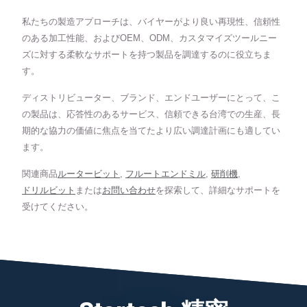
私たちの製造アプローチは、バイヤーがより良い再現性、信頼性
のある加工性能、およびOEM、ODM、カスタマイズツールニー
ズに対する柔軟なサポートを持つ製品を調達するのに役立ちま
す。
ディストリビューター、ブランド、エンドユーザーにとって、こ
の製品は、応答性のあるサービス、信頼できる台湾での生産、長
期的な協力の価値に焦点を当てたより広い調達計画にも適してい
ます。
関連商品
ルータービット
,
フルートエンドミル
,
研削機
,
ドリルビット
または
お問い合わせ
を探索して、詳細なサポートを
受けてください。