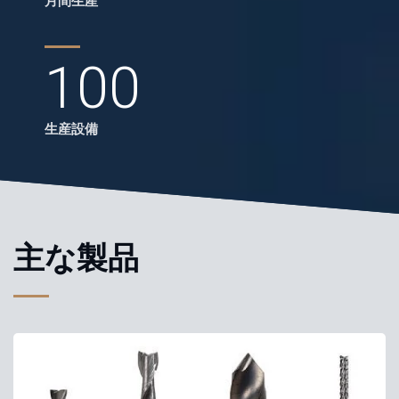
月間生産
100
生産設備
主な製品