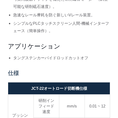
可能な研削砥石速度）。
急速なレール摩耗を防ぐ新しいVレール装置。
シンプルなPLCタッチスクリーン人間-機械インターフ
ェース（簡単操作）。
アプリケーション
タングステンカーバイドロッドカットオフ
仕様
JCT-22オートロード切断機仕様
研削イン
フィード
mm/s
0.01 ~ 12
速度
プッシン