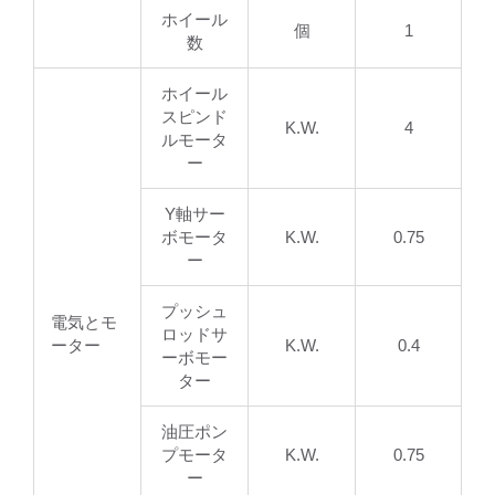
ホイール
個
1
数
ホイール
スピンド
K.W.
4
ルモータ
ー
Y軸サー
ボモータ
K.W.
0.75
ー
プッシュ
電気とモ
ロッドサ
ーター
K.W.
0.4
ーボモー
ター
油圧ポン
プモータ
K.W.
0.75
ー