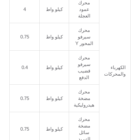
محرك
عمود
كيلو واط
4
العجلة
محرك
سيرفو
كيلو واط
0.75
المحور Y
محرك
سيرفو
الكهرباء
كيلو واط
0.4
قضيب
والمحركات
الدفع
محرك
مضخة
كيلو واط
0.75
هيدروليكية
محرك
مضخة
كيلو واط
0.75
سائل
التبريد