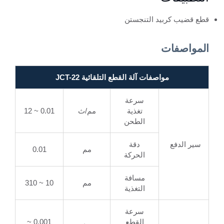
قطع قضيب كربيد التنجستن
المواصفات
مواصفات آلة القطع التلقائية JCT-22
سرعة
تغذية
مم/ث
0.01 ~ 12
الطحن
سير الدفع
دقة
مم
0.01
الحركة
مسافة
مم
10 ~ 310
التغذية
سرعة
القطع
0.001 ~