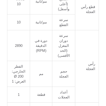
مم/ثانية
(أعلى
10
قطع رأس
وأسفل)
العجلة
سرعة
مم/ثانية
10
القطع
سرعة
دوران
دورة في
المغزل
الدقيقة
2890
(الحد
(RPM)
الأقصى)
رأس
القطر
العجلة
حجم
الخارجي:
مم
العجلة
Ø 200
العرض: 1
أعداد
قطعة
1
العجلات