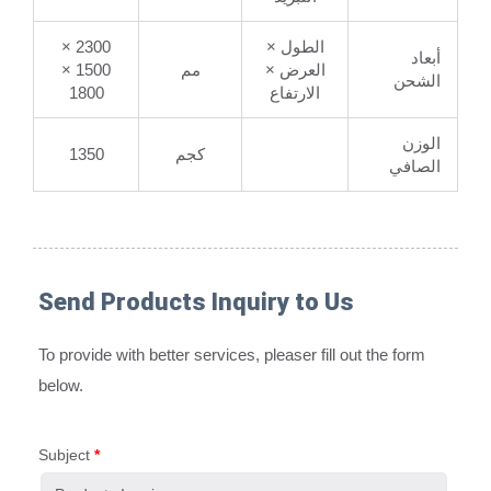
الطول ×
2300 ×
أبعاد
العرض ×
مم
1500 ×
الشحن
الارتفاع
1800
الوزن
كجم
1350
الصافي