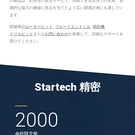
の製品は、応答性のあるサービス、信頼できる台湾での生産、長
期的な協力の価値に焦点を当てたより広い調達計画にも適してい
ます。
関連商品
ルータービット
,
フルートエンドミル
,
研削機
,
ドリルビット
または
お問い合わせ
を探索して、詳細なサポートを
受けてください。
Startech 精密
2000
会社設立年