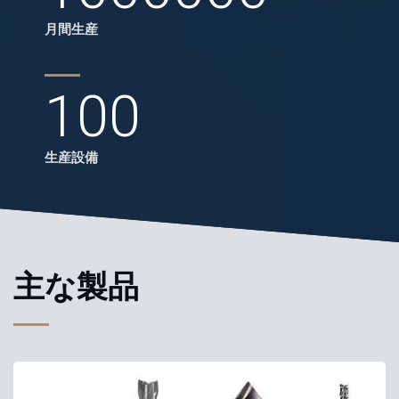
月間生産
100
生産設備
主な製品