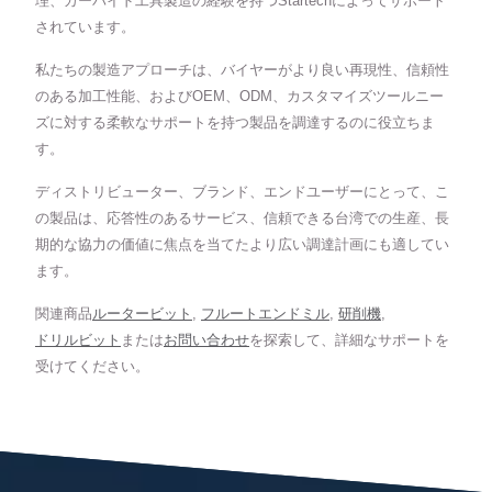
理、カーバイド工具製造の経験を持つStartechによってサポート
されています。
私たちの製造アプローチは、バイヤーがより良い再現性、信頼性
のある加工性能、およびOEM、ODM、カスタマイズツールニー
ズに対する柔軟なサポートを持つ製品を調達するのに役立ちま
す。
ディストリビューター、ブランド、エンドユーザーにとって、こ
の製品は、応答性のあるサービス、信頼できる台湾での生産、長
期的な協力の価値に焦点を当てたより広い調達計画にも適してい
ます。
関連商品
ルータービット
,
フルートエンドミル
,
研削機
,
ドリルビット
または
お問い合わせ
を探索して、詳細なサポートを
受けてください。