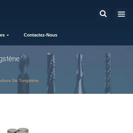
les
Contactez-Nous
ngstène
Carbure De Tungstène