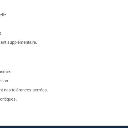
lle.
e.
ement supplémentaire.
mprimés.
ision.
nt des tolérances serrées.
 critiques.