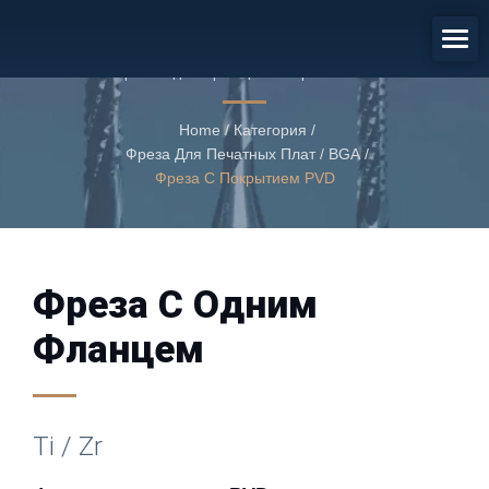
Фреза С Покрытием PVD
Фреза с одним фланцем с покрытием PVD
Home
/
Категория
/
Фреза Для Печатных Плат / BGA
/
Фреза С Покрытием PVD
Фреза С Одним
Фланцем
Ti / Zr