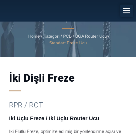
İki Uçlu Freze / İki Uçlu Router Ucu
İki Dişli Freze
Home
/
Kategori
/
PCB / BGA Router Ucu
/
Standart Freze Ucu
İki Dişli Freze
RPR / RCT
İki Uçlu Freze / İki Uçlu Router Ucu
İki Flütlü Freze, optimize edilmiş bir yönlendirme açısı ve