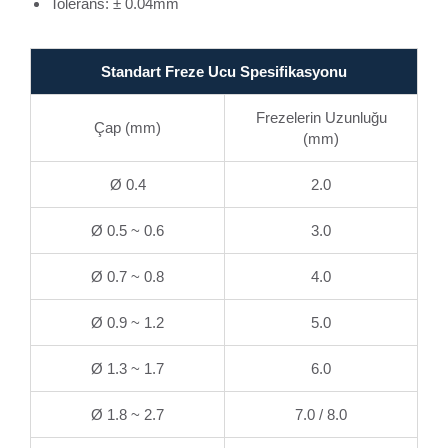
Tolerans: ± 0.04mm
Standart Freze Ucu Spesifikasyonu
Frezelerin Uzunluğu
Çap (mm)
(mm)
Ø 0.4
2.0
Ø 0.5 ~ 0.6
3.0
Ø 0.7 ~ 0.8
4.0
Ø 0.9 ~ 1.2
5.0
Ø 1.3 ~ 1.7
6.0
Ø 1.8 ~ 2.7
7.0 / 8.0