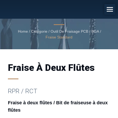
Fraise À Deux Flûtes / Bit De
Fraiseuse À Deux Flûtes
Fraise à deux flûtes
Home
/
Catégorie
/
Outil De Fraisage PCB / BGA
/
Fraise Standard
Fraise À Deux Flûtes
RPR / RCT
Fraise à deux flûtes / Bit de fraiseuse à deux
flûtes