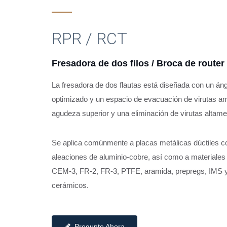
RPR / RCT
Fresadora de dos filos / Broca de router 
La fresadora de dos flautas está diseñada con un án
optimizado y un espacio de evacuación de virutas am
agudeza superior y una eliminación de virutas altamen
Se aplica comúnmente a placas metálicas dúctiles c
Fresadora de dos flaut
aleaciones de aluminio-cobre, así como a materiale
CEM-3, FR-2, FR-3, PTFE, aramida, prepregs, IMS y
cerámicos.
Pregunte Ahora