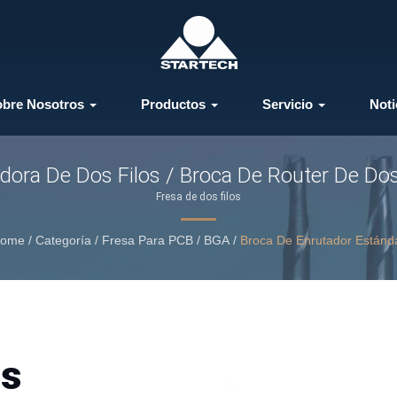
obre Nosotros
Productos
Servicio
Noti
dora De Dos Filos / Broca De Router De Dos
Fresa de dos filos
ome
/
Categoría
/
Fresa Para PCB / BGA
/
Broca De Enrutador Estánd
os