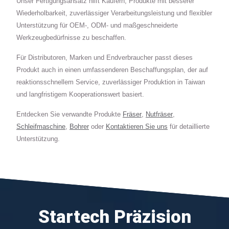
Unser Fertigungsansatz hilft Käufern, Produkte mit besserer
Wiederholbarkeit, zuverlässiger Verarbeitungsleistung und flexibler
Unterstützung für OEM-, ODM- und maßgeschneiderte
Werkzeugbedürfnisse zu beschaffen.
Für Distributoren, Marken und Endverbraucher passt dieses
Produkt auch in einen umfassenderen Beschaffungsplan, der auf
reaktionsschnellem Service, zuverlässiger Produktion in Taiwan
und langfristigem Kooperationswert basiert.
Entdecken Sie verwandte Produkte
Fräser
,
Nutfräser
,
Schleifmaschine
,
Bohrer
oder
Kontaktieren Sie uns
für detaillierte
Unterstützung.
Startech Präzision