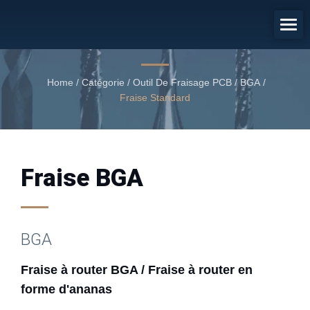
Fraise À Router BGA / Fraise À
Router En Forme D'ananas
Fraise BGA
Home
/
Catégorie
/
Outil De Fraisage PCB / BGA
/
Fraise Standard
Fraise BGA
BGA
Fraise à router BGA / Fraise à router en
forme d'ananas