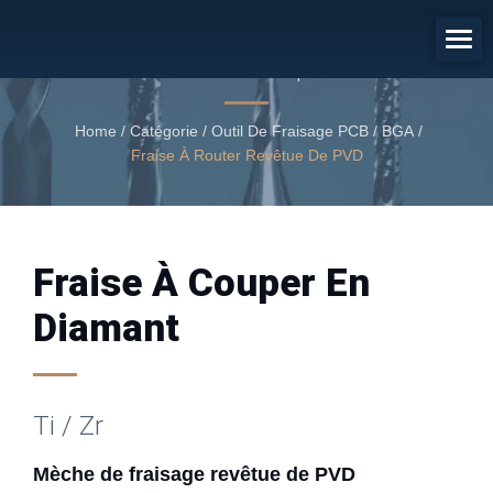
Mèche De Fraisage Revêtue De
PVD
Mèche de fraiseuse à diamant coupé revêtue de PVD
Home
/
Catégorie
/
Outil De Fraisage PCB / BGA
/
Fraise À Router Revêtue De PVD
Fraise À Couper En
Diamant
Ti / Zr
Mèche de fraisage revêtue de PVD