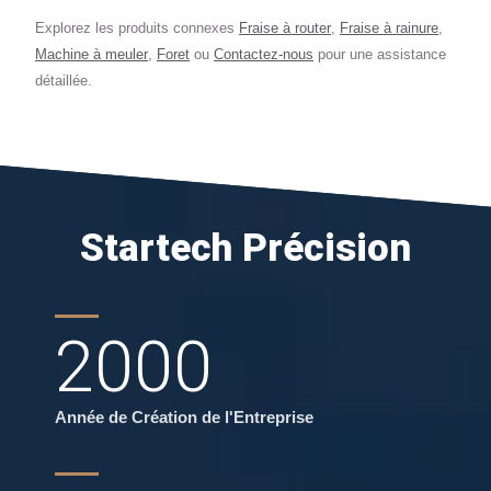
Explorez les produits connexes
Fraise à router
,
Fraise à rainure
,
Machine à meuler
,
Foret
ou
Contactez-nous
pour une assistance
détaillée.
Startech Précision
2000
Année de Création de l'Entreprise