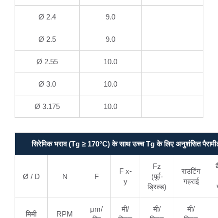
Ø 2.4
9.0
Ø 2.5
9.0
Ø 2.55
10.0
Ø 3.0
10.0
Ø 3.175
10.0
सिरेमिक भराव (Tg ≥ 170°C) के साथ उच्च Tg के लिए अनुशंसित पैरामी
Fz
F x-
राउटिंग
Ø / D
N
F
(पूर्व-
y
गहराई
ड्रिल्ड)
μm/
मी/
मी/
मी/
मिमी
RPM