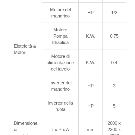
Motore del
HP
1/2
mandrino
Motore
Pompa
K.W.
0.75
Idraulica
Elettricità &
Motori
Motore di
alimentazione
K.W.
0.4
del tavolo
Inverter del
HP
3
mandrino
Inverter della
HP
5
ruota
Dimensione
2000 x
di
L x P x A
mm
2300 x