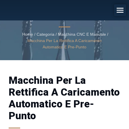
Macchina Per La Rettifica A
Caricamento Automatico E Pre-
Macchina per la rettifica a caricamento automatico e pre-punto
Punto
Home
/
Categoria
/
Macchina CNC E Manuale
/
Macchina Per La Rettifica A Caricamento
Automatico E Pre-Punto
Macchina Per La
Rettifica A Caricamento
Automatico E Pre-
Punto