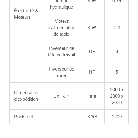
pompe
K.W.
0.75
hydraulique
Électricité &
Moteurs
Moteur
d'alimentation
K.W.
0,4
de table
Inverseur de
HP
3
tête de travail
Inverseur de
HP
5
roue
2000 x
Dimensions
L x l x H
mm
2300 x
d'expédition
2000
Poids net
KGS
1200