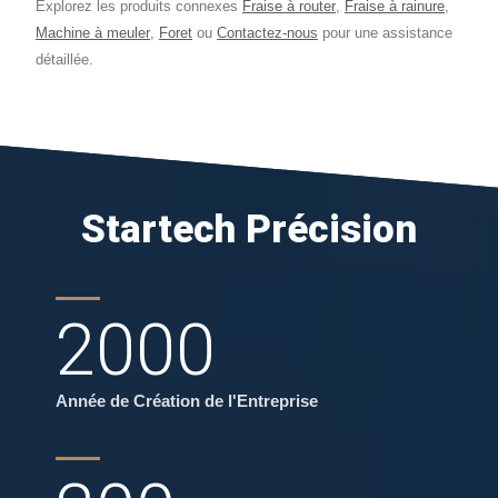
Explorez les produits connexes
Fraise à router
,
Fraise à rainure
,
Machine à meuler
,
Foret
ou
Contactez-nous
pour une assistance
détaillée.
Startech Précision
2000
Année de Création de l'Entreprise