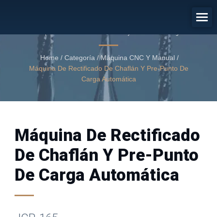
Máquina De Rectificado De Chaflán
Y Pre-Punto De Carga Automática
Máquina de Rectificado de Chaflán y Pre-Punto de Carga
Automática
Home
/
Categoría
/
Máquina CNC Y Manual
/
Máquina De Rectificado De Chaflán Y Pre-Punto De
Carga Automática
Máquina De Rectificado
De Chaflán Y Pre-Punto
De Carga Automática