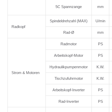
5C Spannzange
mm
Spindeldrehzahl (MAX)
U/min
Radkopf
Rad-Ø
mm
Radmotor
PS
Arbeitskopf-Motor
PS
Hydraulikpumpenmotor
K.W.
Strom & Motoren
Tischzufuhrmotor
K.W.
Arbeitskopf-Inverter
PS
Rad-Inverter
PS