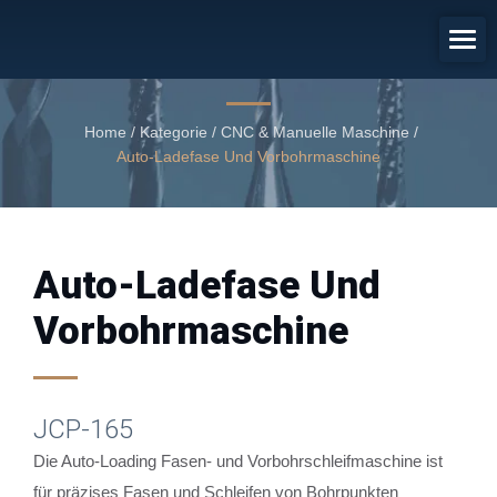
Auto-Ladefase Und
Vorbohrmaschine
Auto-Ladefase und Vorbohrmaschine
Home
/
Kategorie
/
CNC & Manuelle Maschine
/
Auto-Ladefase Und Vorbohrmaschine
Auto-Ladefase Und
Vorbohrmaschine
JCP-165
Die Auto-Loading Fasen- und Vorbohrschleifmaschine ist
für präzises Fasen und Schleifen von Bohrpunkten