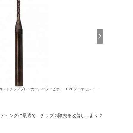
カットチップブレーカールータービット - CVDダイヤモンドコ
CVDダ
ンカットチップブレーカールータービット
ーティングに最適で、チップの除去を改善し、よりク