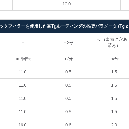
10.0
ックフィラーを使用した高Tgルーティングの推奨パラメータ (Tg ≥ 17
Fz（事前に穴あ
F
F x-y
済み）
μm/回転
m/分
m/分
11.0
0.5
1.5
11.0
0.5
1.5
11.0
0.5
1.5
11.0
0.5
1.5
16.0
0.6
2.0