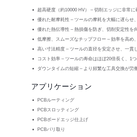
超高硬度（約10000 HV） – 切削エッジに
優れた耐摩耗性 – ツールの摩耗を大幅に遅らせ
優れた熱伝導性 – 熱損傷を防ぎ、切削安定性を
低摩擦、スムーズなチップフロー – 効率を高
高い寸法精度 – ツールの直径を安定させ、一
コスト効率 – ツールの寿命はほぼ20倍長く、
ダウンタイムの短縮 – より頻繁な工具交換が
アプリケーション
PCBルーティング
PCBスロッティング
PCBボードエッジ仕上げ
PCBバリ取り