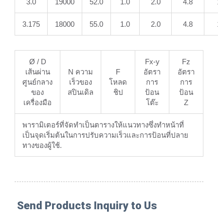
3.0
19000
52.0
1.0
2.0
4.8
3.175
18000
55.0
1.0
2.0
4.8
Ø / D
Fx-y
Fz
เส้นผ่าน
N ความ
F
อัตรา
อัตรา
ศูนย์กลาง
เร็วของ
โหลด
การ
การ
ของ
สปินเดิล
ชิป
ป้อน
ป้อน
เครื่องมือ
โต๊ะ
Z
พารามิเตอร์ที่จัดทำเป็นตารางให้แนวทางซึ่งทำหน้าที่
เป็นจุดเริ่มต้นในการปรับความเร็วและการป้อนที่ปลาย
ทางของผู้ใช้.