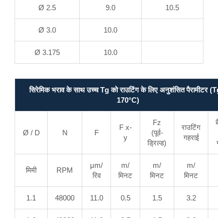
Ø 2.5
9.0
10.5
Ø 3.0
10.0
Ø 3.175
10.0
सिरेमिक भराव के साथ उच्च Tg को राउटिंग के लिए अनुशंसित पैरामीटर (T
170°C)
Fz
F x-
राउटिंग
Ø / D
N
F
(पूर्व-
y
गहराई
ड्रिल्ड)
μm/
m/
m/
m/
मिमी
RPM
रिव
मिनट
मिनट
मिनट
1.1
48000
11.0
0.5
1.5
3.2