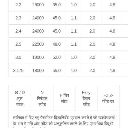
2.2
29000
35.0
1.0
2.0
4.8
2.3
24000
45.0
1.1
2.0
4.8
2.4
24000
45.0
1.1
2.0
4.8
2.5
22900
48.0
1.1
2.0
4.8
3.0
19000
52.0
1.0
2.0
4.8
3.175
18000
55.0
1.0
2.0
4.8
Ø / D
N
Fx-y
F चिप
Fz Z-
टूल
स्पिंडल
टेबल
लोड
फीड दर
व्यास
स्पीड
फीड
तालिका में दिए गए पैरामीटर दिशानिर्देश प्रदान करते हैं जो उपयोगकर्ता
के अंत में गति और फीड को अनुकूलित करने के लिए प्रारंभिक बिंदुओं