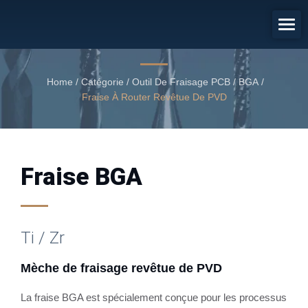
Mèche De Fraisage Revêtue De
PVD
Fraise BGA revêtue PVD
Home
/
Catégorie
/
Outil De Fraisage PCB / BGA
/
Fraise À Router Revêtue De PVD
Fraise BGA
Ti / Zr
Mèche de fraisage revêtue de PVD
La fraise BGA est spécialement conçue pour les processus