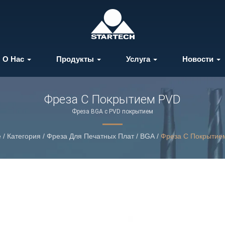
О Нас
Продукты
Услуга
Новости
Фреза С Покрытием PVD
Фреза BGA с PVD покрытием
e
/
Категория
/
Фреза Для Печатных Плат / BGA
/
Фреза С Покрытие