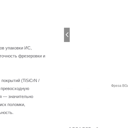
ов упаковки ИС,
точность фрезеровки и
окрытий (TiSiCrN /
D покрытием
Фреза BGA
, превосходную
ия — значительно
иск поломки,
ьность.