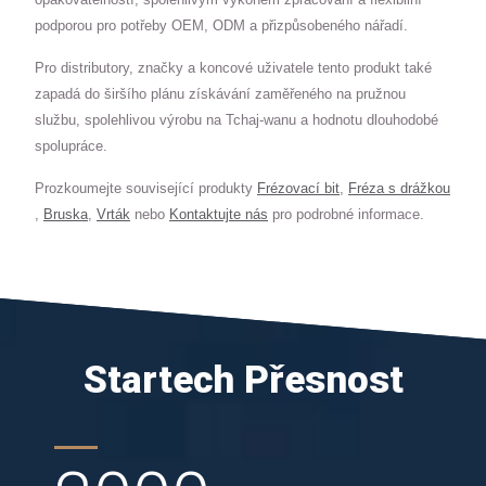
podporou pro potřeby OEM, ODM a přizpůsobeného nářadí.
Pro distributory, značky a koncové uživatele tento produkt také
zapadá do širšího plánu získávání zaměřeného na pružnou
službu, spolehlivou výrobu na Tchaj-wanu a hodnotu dlouhodobé
spolupráce.
Prozkoumejte související produkty
Frézovací bit
,
Fréza s drážkou
,
Bruska
,
Vrták
nebo
Kontaktujte nás
pro podrobné informace.
Startech Přesnost