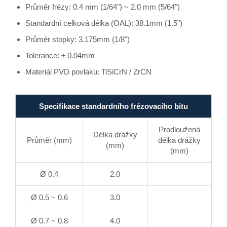
Průměr frézy: 0.4 mm (1/64") ~ 2.0 mm (5/64")
Standardní celková délka (OAL): 38.1mm (1.5")
Průměr stopky: 3.175mm (1/8")
Tolerance: ± 0.04mm
Materiál PVD povlaku: TiSiCrN / ZrCN
Specifikace standardního frézovacího bitu
Prodloužená
Délka drážky
Průměr (mm)
délka drážky
(mm)
(mm)
Ø 0.4
2.0
Ø 0.5 ~ 0.6
3.0
Ø 0.7 ~ 0.8
4.0