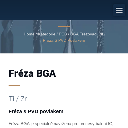
Fréza S PVD Povlakem
Fréza BGA s PVD povlakem
Home
/
Kategorie
/
PCB / BGA Frézovací Bit
/
Fréza S PVD Povlakem
Fréza BGA
Ti / Zr
Fréza s PVD povlakem
Fréza BGA je speciálně navržena pro procesy balení IC,