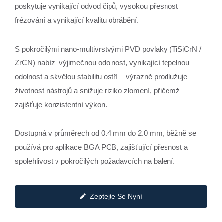
poskytuje vynikající odvod čipů, vysokou přesnost
frézování a vynikající kvalitu obrábění.
S pokročilými nano-multivrstvými PVD povlaky (TiSiCrN /
ZrCN) nabízí výjimečnou odolnost, vynikající tepelnou
odolnost a skvělou stabilitu ostří – výrazně prodlužuje
životnost nástrojů a snižuje riziko zlomení, přičemž
zajišťuje konzistentní výkon.
Dostupná v průměrech od 0.4 mm do 2.0 mm, běžně se
používá pro aplikace BGA PCB, zajišťující přesnost a
spolehlivost v pokročilých požadavcích na balení.
Zeptejte Se Nyní