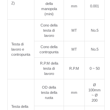
Z)
della
mm
0.001
manopola
(mini)
Cono della
testa di
MT
No.5
lavoro
Testa di
Cono della
lavoro e
MT
No.5
contropunta
contropunta
R.P.M della
testa di
R.P.M
0 ~ 50
lavoro
Ø
OD della
100mm
testa della
mm
~ Ø
ruota
200
Testa della