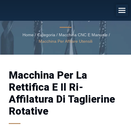
Macchina Per La Rettifica E Il Ri-
Affilatura Di Taglierine Rotative
Macchina per la rettifica e il ri-affilatura di taglierine rotative
Home
/
Categoria
/
Macchina CNC E Manuale
/
Macchina Per Affilare Utensili
Macchina Per La
Rettifica E Il Ri-
Affilatura Di Taglierine
Rotative