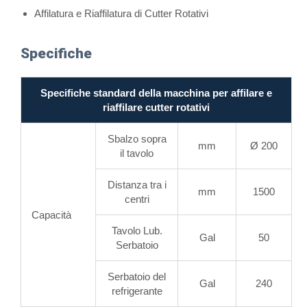
Affilatura e Riaffilatura di Cutter Rotativi
Specifiche
Specifiche standard della macchina per affilare e
riaffilare cutter rotativi
Sbalzo sopra
mm
Ø 200
il tavolo
Distanza tra i
mm
1500
centri
Capacità
Tavolo Lub.
Gal
50
Serbatoio
Serbatoio del
Gal
240
refrigerante