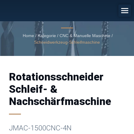
Rotationsschneider Schleif- &
Nachschärfmaschine
Rotationsschneider Schleif- & Nachschärfmaschine
Home
/
Kategorie
/
CNC & Manuelle Maschine
/
Schneidwerkzeug-Schleifmaschine
Rotationsschneider
Schleif- &
Nachschärfmaschine
JMAC-1500CNC-4N