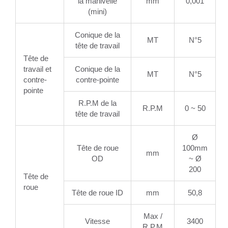
la manivelle
mm
0,001
(mini)
Conique de la
MT
N°5
tête de travail
Tête de
travail et
Conique de la
MT
N°5
contre-
contre-pointe
pointe
R.P.M de la
R.P.M
0 ~ 50
tête de travail
Ø
Tête de roue
100mm
mm
OD
~ Ø
200
Tête de
roue
Tête de roue ID
mm
50,8
Max /
Vitesse
3400
R.P.M