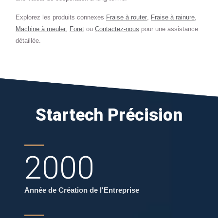
Explorez les produits connexes
Fraise à router
,
Fraise à rainure
,
Machine à meuler
,
Foret
ou
Contactez-nous
pour une assistance
détaillée.
Startech Précision
2000
Année de Création de l'Entreprise