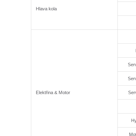
Hlava kola
Ser
Ser
Elektřina & Motor
Ser
Hy
Mot