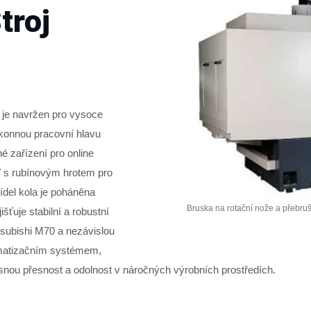
troj
je navržen pro vysoce
ýkonnou pracovní hlavu
 zařízení pro online
 s rubínovým hrotem pro
ídel kola je poháněna
Bruska na rotační nože a přebrušo
ťuje stabilní a robustní
ubishi M70 a nezávislou
limatizačním systémem,
ou přesnost a odolnost v náročných výrobních prostředích.