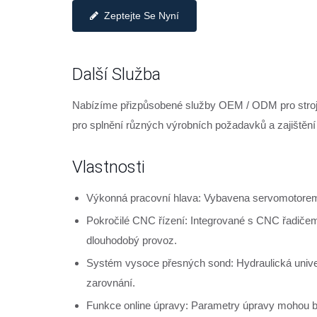
Zeptejte Se Nyní
Další Služba
Nabízíme přizpůsobené služby OEM / ODM pro stroje,
pro splnění různých výrobních požadavků a zajištění
Vlastnosti
Výkonná pracovní hlava: Vybavena servomotorem 2
Pokročilé CNC řízení: Integrované s CNC řadičem M
dlouhodobý provoz.
Systém vysoce přesných sond: Hydraulická unive
zarovnání.
Funkce online úpravy: Parametry úpravy mohou b