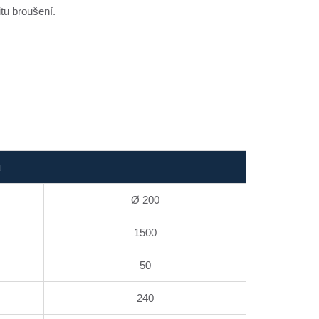
tu broušení.
ů
Ø 200
1500
50
240