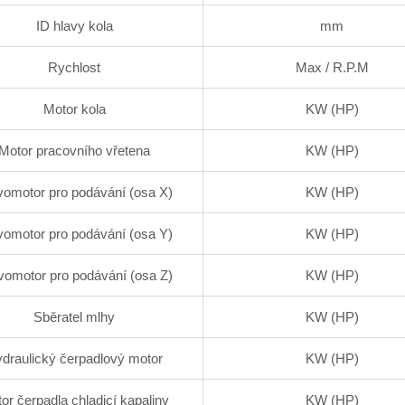
ID hlavy kola
mm
Rychlost
Max / R.P.M
Motor kola
KW (HP)
Motor pracovního vřetena
KW (HP)
vomotor pro podávání (osa X)
KW (HP)
vomotor pro podávání (osa Y)
KW (HP)
vomotor pro podávání (osa Z)
KW (HP)
Sběratel mlhy
KW (HP)
draulický čerpadlový motor
KW (HP)
or čerpadla chladicí kapaliny
KW (HP)