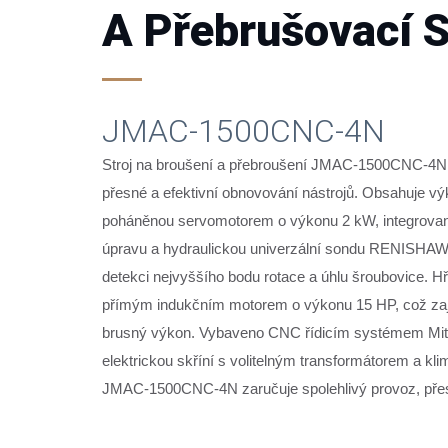
A Přebrušovací S
JMAC-1500CNC-4N
Stroj na broušení a přebroušení JMAC-1500CNC-4N 
přesné a efektivní obnovování nástrojů. Obsahuje v
poháněnou servomotorem o výkonu 2 kW, integrované
úpravu a hydraulickou univerzální sondu RENISHAW
detekci nejvyššího bodu rotace a úhlu šroubovice. Hř
přímým indukčním motorem o výkonu 15 HP, což zajiš
brusný výkon. Vybaveno CNC řídicím systémem Mits
elektrickou skříní s volitelným transformátorem a k
JMAC-1500CNC-4N zaručuje spolehlivý provoz, přesn