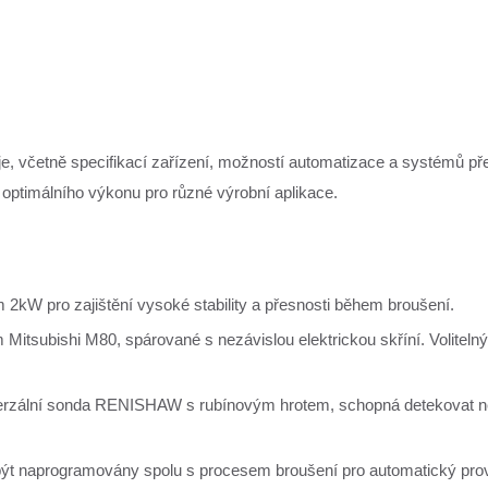
 včetně specifikací zařízení, možností automatizace a systémů přes
 optimálního výkonu pro různé výrobní aplikace.
kW pro zajištění vysoké stability a přesnosti během broušení.
itsubishi M80, spárované s nezávislou elektrickou skříní. Volitelný
rzální sonda RENISHAW s rubínovým hrotem, schopná detekovat nej
ýt naprogramovány spolu s procesem broušení pro automatický prov