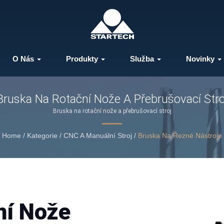
O Nás
Produkty
Služba
Novinky
Bruska Na Rotační Nože A Přebrušovací Stro
Bruska na rotační nože a přebrušovací stroj
Home
/
Kategorie
/
CNC A Manuální Stroj
/
Bruska Na Řezné Nástroje
ní Nože