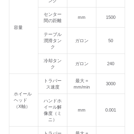
ング
センター
mm
1500
間の距離
容量
テーブル
潤滑タン
ガロン
50
ク
冷却タン
ガロン
240
ク
トラバー
最大 =
3000
ス速度
mm/min
ホイール
ヘッド
ハンドホ
（X軸）
イール解
mm
0.001
像度（ミ
ニ）
トラバー
最大 =