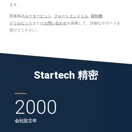
ます。
関連商品
ルータービット
,
フルートエンドミル
,
研削機
,
ドリルビット
または
お問い合わせ
を探索して、詳細なサポートを
受けてください。
Startech 精密
2000
会社設立年