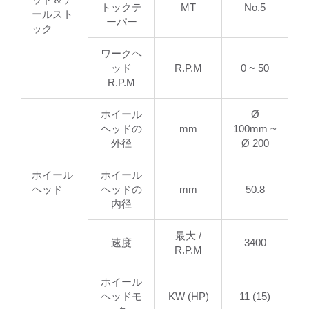
トックテ
MT
No.5
ールスト
ーパー
ック
ワークヘ
ッド
R.P.M
0 ~ 50
R.P.M
ホイール
Ø
ヘッドの
mm
100mm ~
外径
Ø 200
ホイール
ホイール
ヘッド
ヘッドの
mm
50.8
内径
最大 /
速度
3400
R.P.M
ホイール
ヘッドモ
KW (HP)
11 (15)