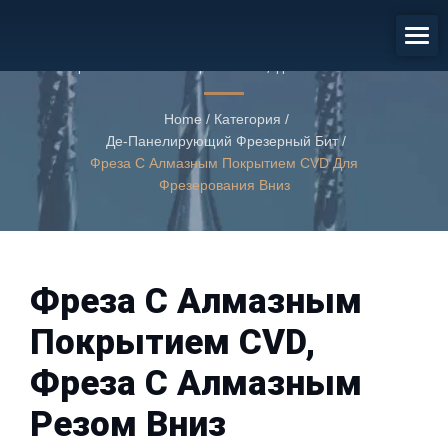
Фреза С Покрытием Из Алмаза
CVD
Фреза с алмазным покрытием CVD, фреза с алмазным
резом вниз
Home
/
Категория
/
Де-Панелирующий Фрезерный Бит
/
Фреза С Алмазным Покрытием CVD Для
Фрезерования Вниз
Фреза С Алмазным
Покрытием CVD,
Фреза С Алмазным
Резом Вниз