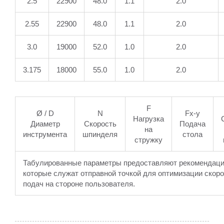
2.5
22900
48.0
1.1
2.0
2.55
22900
48.0
1.1
2.0
3.0
19000
52.0
1.0
2.0
3.175
18000
55.0
1.0
2.0
F
Ø / D
N
Fx-y
Нагрузка
Диаметр
Скорость
Подача
на
инструмента
шпинделя
стола
стружку
Табулированные параметры предоставляют рекомендаци
которые служат отправной точкой для оптимизации скоро
подач на стороне пользователя.