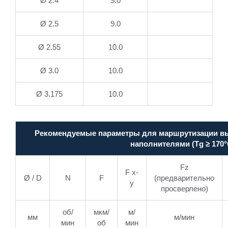
Ø 2.4
9.0
Ø 2.5
9.0
Ø 2.55
10.0
Ø 3.0
10.0
Ø 3.175
10.0
Рекомендуемые параметры для маршрутизации вы
наполнителями (Tg ≥ 170°
Fz
F x-
Ø / D
N
F
(предварительно
y
просверлено)
об/
мкм/
м/
мм
м/мин
мин
об
мин