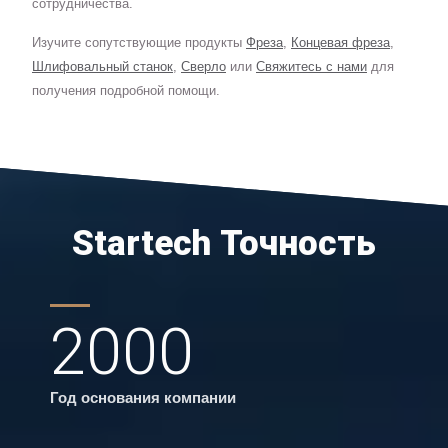
сотрудничества.
Изучите сопутствующие продукты
Фреза
,
Концевая фреза
,
Шлифовальный станок
,
Сверло
или
Свяжитесь с нами
для
получения подробной помощи.
Startech Точность
2000
Год основания компании