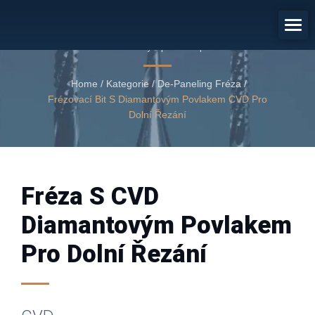
Fréza S CVD Diamantovým
Povlakem
Fréza s CVD diamantovým povlakem pro dolní řezání
Home
/
Kategorie
/
De-Paneling Fréza
/
Frézovací Bit S Diamantovým Povlakem CVD Pro
Dolní Řezání
Fréza S CVD
Diamantovým Povlakem
Pro Dolní Řezání