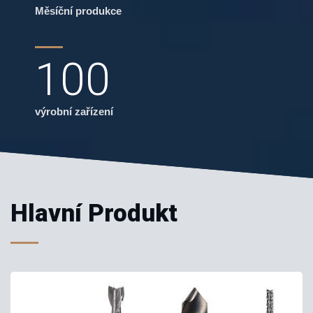
Měsíční produkce
100
výrobní zařízení
Hlavní Produkt