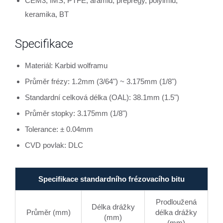
CEM3, IMS, PTFE, aramid, prepregy, polyimid,
keramika, BT
Specifikace
Materiál: Karbid wolframu
Průměr frézy: 1.2mm (3/64") ~ 3.175mm (1/8")
Standardní celková délka (OAL): 38.1mm (1.5")
Průměr stopky: 3.175mm (1/8")
Tolerance: ± 0.04mm
CVD povlak: DLC
Specifikace standardního frézovacího bitu
Prodloužená
Délka drážky
Průměr (mm)
délka drážky
(mm)
(mm)