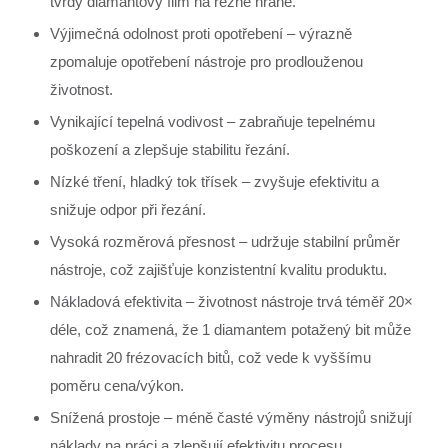
tvrdý diamantový film na řezné hraně.
Výjimečná odolnost proti opotřebení – výrazně
zpomaluje opotřebení nástroje pro prodlouženou
životnost.
Vynikající tepelná vodivost – zabraňuje tepelnému
poškození a zlepšuje stabilitu řezání.
Nízké tření, hladký tok třísek – zvyšuje efektivitu a
snižuje odpor při řezání.
Vysoká rozměrová přesnost – udržuje stabilní průměr
nástroje, což zajišťuje konzistentní kvalitu produktu.
Nákladová efektivita – životnost nástroje trvá téměř 20×
déle, což znamená, že 1 diamantem potažený bit může
nahradit 20 frézovacích bitů, což vede k vyššímu
poměru cena/výkon.
Snížená prostoje – méně časté výměny nástrojů snižují
náklady na práci a zlepšují efektivitu procesu.