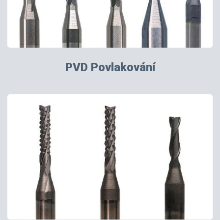
PVD Povlakování