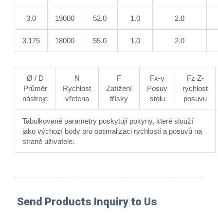
3.0
19000
52.0
1.0
2.0
3.175
18000
55.0
1.0
2.0
Ø / D
N
F
Fx-y
Fz Z-
Průměr
Rychlost
Zatížení
Posuv
rychlost
nástroje
vřetena
třísky
stolu
posuvu
Tabulkované parametry poskytují pokyny, které slouží
jako výchozí body pro optimalizaci rychlostí a posuvů na
straně uživatele.