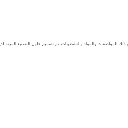
 OEM / ODM مخصصة لقطع router، بما في ذلك المواصفات والمواد والتشطيبات. تم تصميم حلول التصني