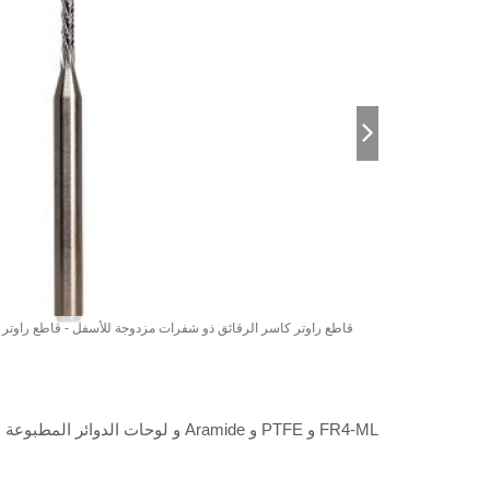
قاطع راوتر كاسر الرقائق ذو شفرات مزدوجة للأسفل - قاطع راوتر
FR4-ML و PTFE و Aramide و لوحات الدوائر المطبوعة عالية Tg 150 ~ 190 وركائز BT ومواد لامينية مضافة.