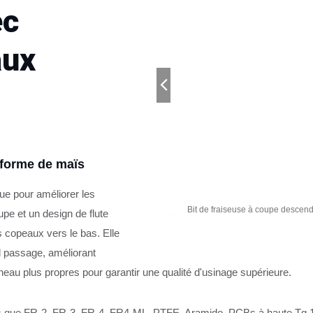
ec
aux
n forme de maïs
ue pour améliorer les
te avec briseur de copeaux
Bit de fraiseuse à coupe descend
pe et un design de flute
descend
 copeaux vers le bas. Elle
ul passage, améliorant
eau plus propres pour garantir une qualité d'usinage supérieure.
els que FR-2, FR-3, FR-4, FR4-ML, PTFE, Aramide, PCBs à haute Tg 15