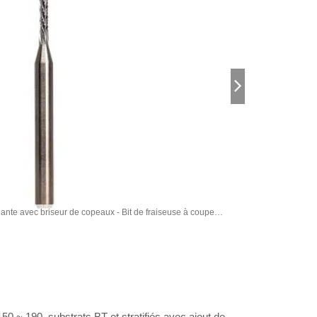
ante avec briseur de copeaux - Bit de fraiseuse à coupe
Fabr
ante avec briseur de copeaux
0 ~ 190, substrats BT et stratifiés avec ajout de