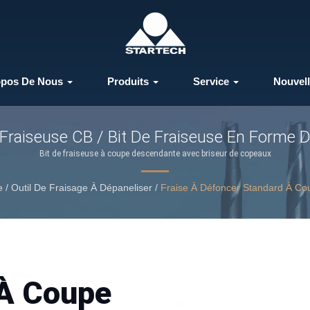
opos De Nous
Produits
Service
Nouvel
 Fraiseuse CB / Bit De Fraiseuse En Forme 
Bit de fraiseuse à coupe descendante avec briseur de copeaux
e
/
Outil De Fraisage À Dépaneliser
/
Fraise À Défoncer Standard À C
 À Coupe