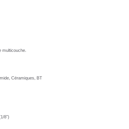
e multicouche.
imide, Céramiques, BT
1/8")