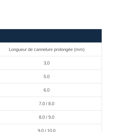
Longueur de cannelure prolongée (mm)
3,0
5.0
6.0
7.0 / 8.0
8.0 / 9.0
9.0 / 10.0