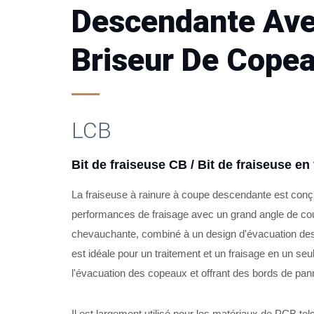
Descendante Av
Briseur De Cope
LCB
Bit de fraiseuse CB / Bit de fraiseuse e
La fraiseuse à rainure à coupe descendante est conç
use à coupe
Fabricant de bit de fraiseuse à coupe descendan
performances de fraisage avec un grand angle de cou
chevauchante, combiné à un design d'évacuation des
est idéale pour un traitement et un fraisage en un se
l'évacuation des copeaux et offrant des bords de pann
Il est largement utilisé pour les matériaux de PCB t