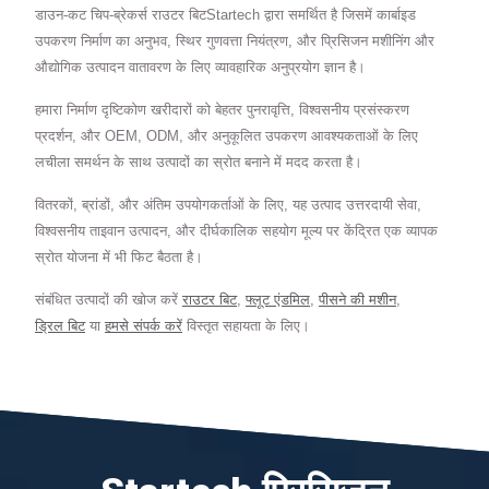
डाउन-कट चिप-ब्रेकर्स राउटर बिटStartech द्वारा समर्थित है जिसमें कार्बाइड
उपकरण निर्माण का अनुभव, स्थिर गुणवत्ता नियंत्रण, और प्रिसिजन मशीनिंग और
औद्योगिक उत्पादन वातावरण के लिए व्यावहारिक अनुप्रयोग ज्ञान है।
हमारा निर्माण दृष्टिकोण खरीदारों को बेहतर पुनरावृत्ति, विश्वसनीय प्रसंस्करण
प्रदर्शन, और OEM, ODM, और अनुकूलित उपकरण आवश्यकताओं के लिए
लचीला समर्थन के साथ उत्पादों का स्रोत बनाने में मदद करता है।
वितरकों, ब्रांडों, और अंतिम उपयोगकर्ताओं के लिए, यह उत्पाद उत्तरदायी सेवा,
विश्वसनीय ताइवान उत्पादन, और दीर्घकालिक सहयोग मूल्य पर केंद्रित एक व्यापक
स्रोत योजना में भी फिट बैठता है।
संबंधित उत्पादों की खोज करें
राउटर बिट
,
फ्लूट एंडमिल
,
पीसने की मशीन
,
ड्रिल बिट
या
हमसे संपर्क करें
विस्तृत सहायता के लिए।