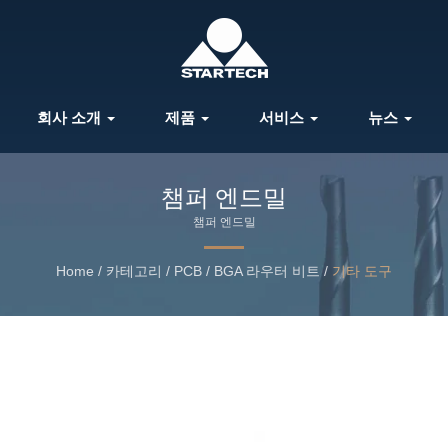
회사 소개
제품
서비스
뉴스
챔퍼 엔드밀
챔퍼 엔드밀
Home
/
카테고리
/
PCB / BGA 라우터 비트
/
기타 도구