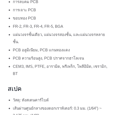
การลบคม PCB
การเจาะ PCB
ขอบทอง PCB
FR-2, FR-3, FR-4, FR-5, BGA
แผ่นวงจรชั้นเดียว, แผ่นวงจรสองชั้น, และแผ่นวงจรหลาย
ชั้น.
PCB อลูมิเนียม, PCB แกนทองแดง
PCB ความร้อนสูง, PCB ปราศจากฮาโลเจน
CEM3, IMS, PTFE, อารามิด, พรีเพร็ก, โพลีอิมิด, เซรามิก,
BT
สเปค
วัสดุ: ทังสเตนคาร์ไบด์
เส้นผ่านศูนย์กลางของดอกเราท์เตอร์: 0.3 มม. (1/64") ~