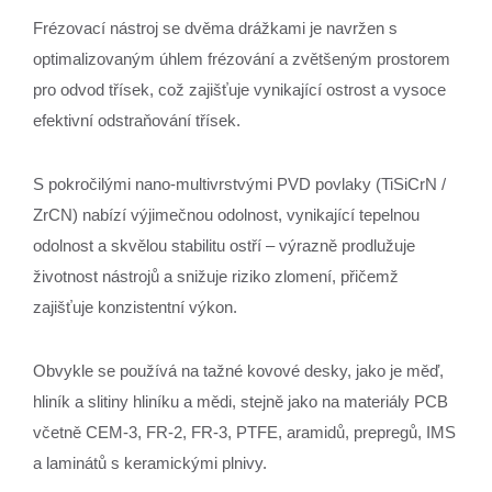
Frézovací nástroj se dvěma drážkami je navržen s
optimalizovaným úhlem frézování a zvětšeným prostorem
pro odvod třísek, což zajišťuje vynikající ostrost a vysoce
efektivní odstraňování třísek.
S pokročilými nano-multivrstvými PVD povlaky (TiSiCrN /
ZrCN) nabízí výjimečnou odolnost, vynikající tepelnou
odolnost a skvělou stabilitu ostří – výrazně prodlužuje
životnost nástrojů a snižuje riziko zlomení, přičemž
zajišťuje konzistentní výkon.
Obvykle se používá na tažné kovové desky, jako je měď,
hliník a slitiny hliníku a mědi, stejně jako na materiály PCB
včetně CEM-3, FR-2, FR-3, PTFE, aramidů, prepregů, IMS
a laminátů s keramickými plnivy.