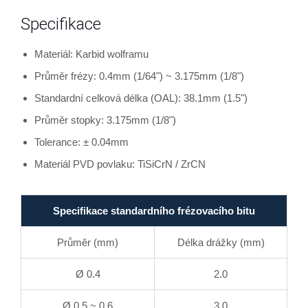
Specifikace
Materiál: Karbid wolframu
Průměr frézy: 0.4mm (1/64") ~ 3.175mm (1/8")
Standardní celková délka (OAL): 38.1mm (1.5")
Průměr stopky: 3.175mm (1/8")
Tolerance: ± 0.04mm
Materiál PVD povlaku: TiSiCrN / ZrCN
Specifikace standardního frézovacího bitu
Průměr (mm)
Délka drážky (mm)
Ø 0.4
2.0
Ø 0.5 ~ 0.6
3.0