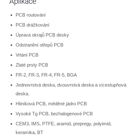
Aplikace
PCB routování
PCB drážkování
Úprava okrajů PCB desky
Odstranění otřepů PCB
Vrtání PCB
Zlaté prsty PCB
FR-2, FR-3, FR-4, FR-5, BGA
Jednovrstvá deska, dvouvrstvá deska a vícestupňová
deska.
Hliníková PCB, měděné jádro PCB
Vysoké Tg PCB, bezhalogenové PCB
CEM3, IMS, PTFE, aramid, prepregy, polyimid,
keramika, BT