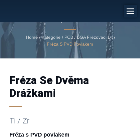
Fréza S PVD Povlakem
Fréza s PVD povlakem a dvěma břity
Home
/
Kategorie
/
PCB / BGA Frézovací Bit
/
Fréza S PVD Povlakem
Fréza Se Dvěma
Drážkami
Ti / Zr
Fréza s PVD povlakem