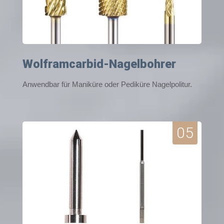
Wolframcarbid-Nagelbohrer
Anwendbar für Maniküre oder Pediküre Nagelpolitur.
05