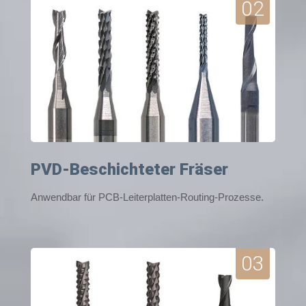
02
PVD-Beschichteter Fräser
Anwendbar für PCB-Leiterplatten-Routing-Prozesse.
03