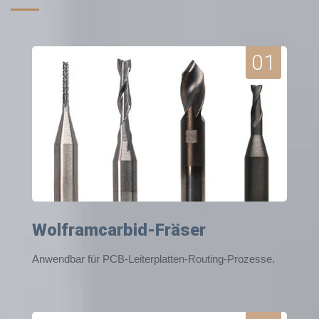
01
Wolframcarbid-Fräser
Anwendbar für PCB-Leiterplatten-Routing-Prozesse.