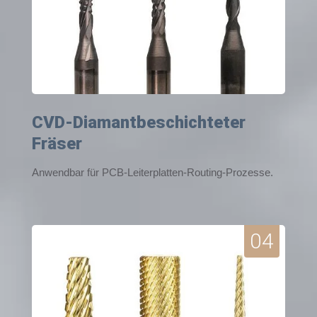
CVD-Diamantbeschichteter
Fräser
Anwendbar für PCB-Leiterplatten-Routing-Prozesse.
04