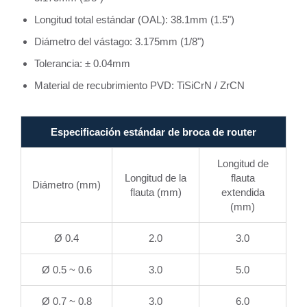
Longitud total estándar (OAL): 38.1mm (1.5")
Diámetro del vástago: 3.175mm (1/8")
Tolerancia: ± 0.04mm
Material de recubrimiento PVD: TiSiCrN / ZrCN
Especificación estándar de broca de router
Longitud de
Longitud de la
flauta
Diámetro (mm)
flauta (mm)
extendida
(mm)
Ø 0.4
2.0
3.0
Ø 0.5 ~ 0.6
3.0
5.0
Ø 0.7 ~ 0.8
3.0
6.0