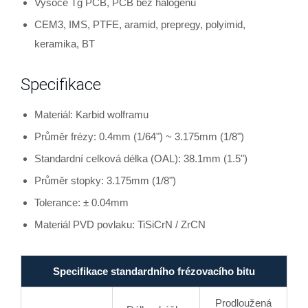
Vysoce Tg PCB, PCB bez halogenů
CEM3, IMS, PTFE, aramid, prepregy, polyimid,
keramika, BT
Specifikace
Materiál: Karbid wolframu
Průměr frézy: 0.4mm (1/64") ~ 3.175mm (1/8")
Standardní celková délka (OAL): 38.1mm (1.5")
Průměr stopky: 3.175mm (1/8")
Tolerance: ± 0.04mm
Materiál PVD povlaku: TiSiCrN / ZrCN
Specifikace standardního frézovacího bitu
Prodloužená