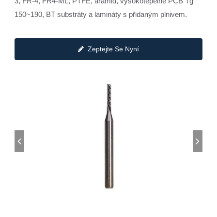
3, FR-4, FR4-ML, PTFE, aramid, vysokotepelné PCB Tg
150~190, BT substráty a lamináty s přidaným plnivem.
Zeptejte Se Nyní