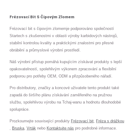
Frézovací Bit S Čipovým Zlomem
Frézovací bit s čipovým zlomemje podporováno společností
Startech s zkušenostmi v oblasti výroby karbidových nástrojů,
stabilní kontrolou kvality a praktickými znalostmi pro přesné
obrábění a průmyslové výrobní prostředí.
Náš výrobní přístup pomáhá kupujícím získávat produkty s lepší
opakovatelností, spolehlivým výkonem zpracování a flexibilní
podporou pro potřeby OEM, ODM a přizpůsobeného nářadí.
Pro distributory, značky a koncové uživatele tento produkt také
zapadá do širšího plánu získávání zaměřeného na pružnou
službu, spolehlivou výrobu na Tchaj-wanu a hodnotu dlouhodobé
spolupráce.
Prozkoumejte související produkty
Frézovací bit
,
Fréza s drážkou
,
Bruska
,
Vrták
nebo
Kontaktujte nás
pro podrobné informace.