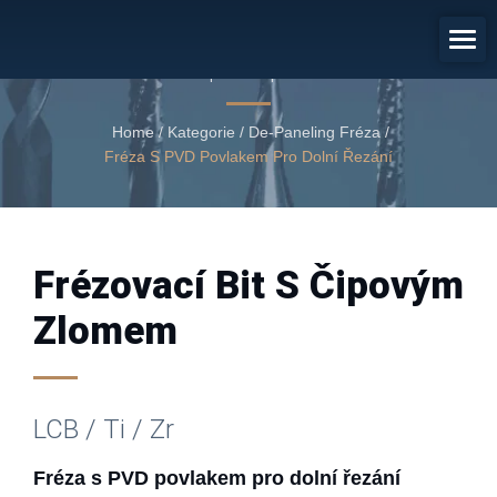
Fréza S PVD Povlakem Pro Dolní
Řezání
Fréza s PVD povlakem pro dolní řezání
Home
/
Kategorie
/
De-Paneling Fréza
/
Fréza S PVD Povlakem Pro Dolní Řezání
Frézovací Bit S Čipovým
Zlomem
LCB / Ti / Zr
Fréza s PVD povlakem pro dolní řezání