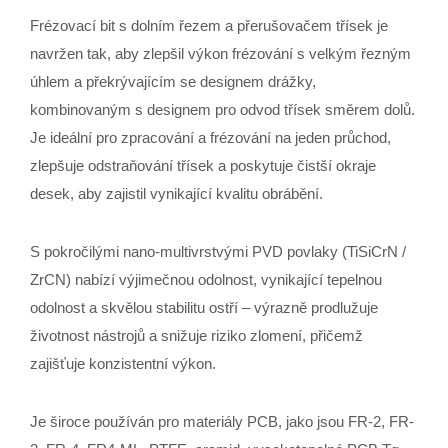
Frézovací bit s dolním řezem a přerušovačem třísek je
navržen tak, aby zlepšil výkon frézování s velkým řezným
úhlem a překrývajícím se designem drážky,
kombinovaným s designem pro odvod třísek směrem dolů.
Je ideální pro zpracování a frézování na jeden průchod,
zlepšuje odstraňování třísek a poskytuje čistší okraje
desek, aby zajistil vynikající kvalitu obrábění.
S pokročilými nano-multivrstvými PVD povlaky (TiSiCrN /
ZrCN) nabízí výjimečnou odolnost, vynikající tepelnou
odolnost a skvělou stabilitu ostří – výrazně prodlužuje
životnost nástrojů a snižuje riziko zlomení, přičemž
zajišťuje konzistentní výkon.
Je široce používán pro materiály PCB, jako jsou FR-2, FR-