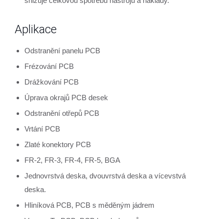
snižuje celkovou spotřebu nástrojů a náklady.
Aplikace
Odstranění panelu PCB
Frézování PCB
Drážkování PCB
Úprava okrajů PCB desek
Odstranění otřepů PCB
Vrtání PCB
Zlaté konektory PCB
FR-2, FR-3, FR-4, FR-5, BGA
Jednovrstvá deska, dvouvrstvá deska a vícevstvá
deska.
Hliníková PCB, PCB s měděným jádrem