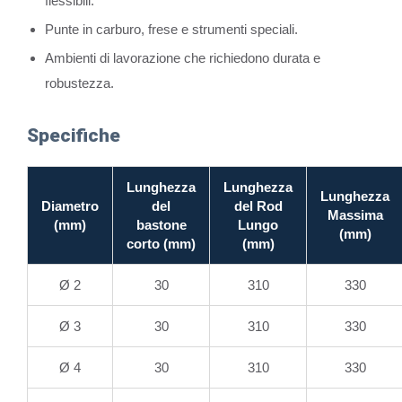
flessibili.
Punte in carburo, frese e strumenti speciali.
Ambienti di lavorazione che richiedono durata e
robustezza.
Specifiche
Lunghezza
Lunghezza
Lunghezza
Diametro
del
del Rod
Massima
(mm)
bastone
Lungo
(mm)
corto (mm)
(mm)
Ø 2
30
310
330
Ø 3
30
310
330
Ø 4
30
310
330