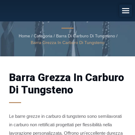
Barra Grezza In Carburo Di
Tungsteno
Barra grezza in carburo di tungsteno
Home
/
Categoria
/
Barra Di Carburo Di Tungsteno
/
Barra Grezza In Carburo Di Tungsteno
Barra Grezza In Carburo
Di Tungsteno
Le barre grezze in carburo di tungsteno sono semilavorati
in carburo non rettificati progettati per flessibilità nella
lavorazione personalizzata. Offrono un'eccellente durezza