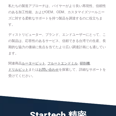
私たちの製造アプローチは、バイヤーがより良い再現性、信頼性
のある加工性能、およびOEM、ODM、カスタマイズツールニー
ズに対する柔軟なサポートを持つ製品を調達するのに役立ちま
す。
ディストリビューター、ブランド、エンドユーザーにとって、こ
の製品は、応答性のあるサービス、信頼できる台湾での生産、長
期的な協力の価値に焦点を当てたより広い調達計画にも適してい
ます。
関連商品
ルータービット
,
フルートエンドミル
,
研削機
,
ドリルビット
または
お問い合わせ
を探索して、詳細なサポートを
受けてください。
Startech 精密