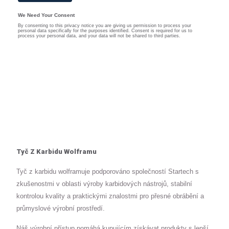
Tyč Z Karbidu Wolframu
Tyč z karbidu wolframuje podporováno společností Startech s
zkušenostmi v oblasti výroby karbidových nástrojů, stabilní
kontrolou kvality a praktickými znalostmi pro přesné obrábění a
průmyslové výrobní prostředí.
Náš výrobní přístup pomáhá kupujícím získávat produkty s lepší