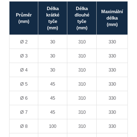
Délka
Délka
Maximální
Průměr
krátké
dlouhé
délka
(mm)
tyče
tyče
(mm)
(mm)
(mm)
Ø 2
30
310
330
Ø 3
30
310
330
Ø 4
30
310
330
Ø 5
45
310
330
Ø 6
45
310
330
Ø 7
45
310
330
Ø 8
100
310
330