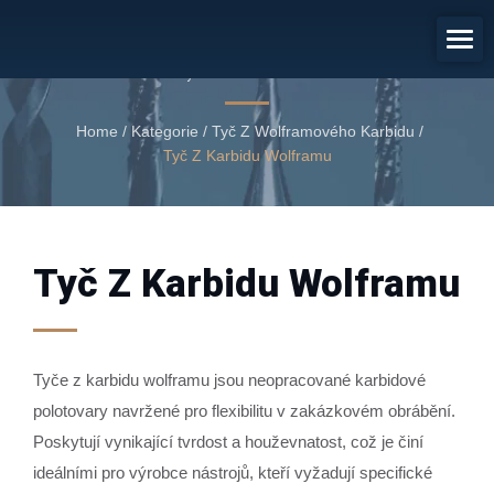
Tyč Z Karbidu Wolframu
Tyč z karbidu wolframu
Home
/
Kategorie
/
Tyč Z Wolframového Karbidu
/
Tyč Z Karbidu Wolframu
Tyč Z Karbidu Wolframu
Tyče z karbidu wolframu jsou neopracované karbidové
polotovary navržené pro flexibilitu v zakázkovém obrábění.
Poskytují vynikající tvrdost a houževnatost, což je činí
ideálními pro výrobce nástrojů, kteří vyžadují specifické