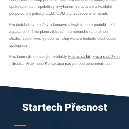
opakovatelností, spolehlivým výkonem zpracování a flexibilní
podporou pro potřeby OEM, ODM a přizpůsobeného nářadí.
Pro distributory, značky a koncové uživatele tento produkt také
zapadá do širšího plánu získávání zaměřeného na pružnou
službu, spolehlivou výrobu na Tchaj-wanu a hodnotu dlouhodobé
spolupráce.
Prozkoumejte související produkty
Frézovací bit
,
Fréza s drážkou
,
Bruska
,
Vrták
nebo
Kontaktujte nás
pro podrobné informace.
Startech Přesnost