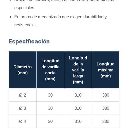
especiales.
Entornos de mecanizado que exigen durabilidad y
resistencia.
Especificación
Longitud
Longitud
de la
Longitud
Diámetro
de varilla
varilla
máxima
(mm)
corta
larga
(mm)
(mm)
(mm)
Ø 2
30
310
330
Ø 3
30
310
330
Ø 4
30
310
330