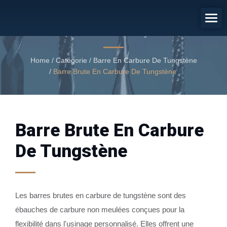
Barre Brute En Carbure De
Tungstène
Barre brute en carbure de tungstène
Home
/
Catégorie
/
Barre En Carbure De Tungstène
/
Barre Brute En Carbure De Tungstène
Barre Brute En Carbure
De Tungstène
Les barres brutes en carbure de tungstène sont des
ébauches de carbure non meulées conçues pour la
flexibilité dans l'usinage personnalisé. Elles offrent une