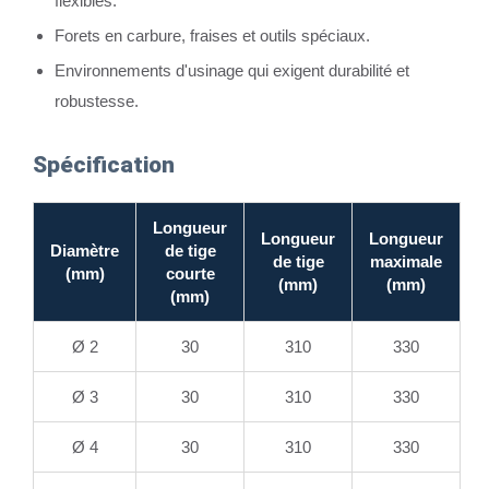
flexibles.
Forets en carbure, fraises et outils spéciaux.
Environnements d'usinage qui exigent durabilité et
robustesse.
Spécification
Longueur
Longueur
Longueur
Diamètre
de tige
de tige
maximale
(mm)
courte
(mm)
(mm)
(mm)
Ø 2
30
310
330
Ø 3
30
310
330
Ø 4
30
310
330