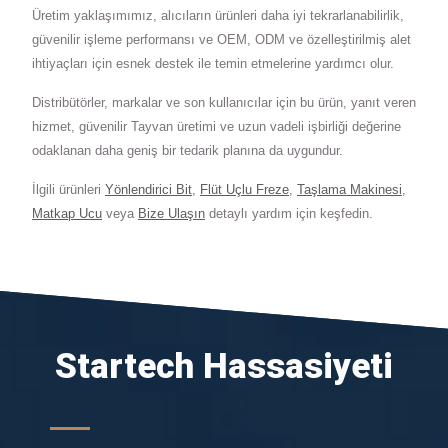
Üretim yaklaşımımız, alıcıların ürünleri daha iyi tekrarlanabilirlik,
güvenilir işleme performansı ve OEM, ODM ve özelleştirilmiş alet
ihtiyaçları için esnek destek ile temin etmelerine yardımcı olur.
Distribütörler, markalar ve son kullanıcılar için bu ürün, yanıt veren
hizmet, güvenilir Tayvan üretimi ve uzun vadeli işbirliği değerine
odaklanan daha geniş bir tedarik planına da uygundur.
İlgili ürünleri
Yönlendirici Bit
,
Flüt Uçlu Freze
,
Taşlama Makinesi
,
Matkap Ucu
veya
Bize Ulaşın
detaylı yardım için keşfedin.
Startech Hassasiyeti