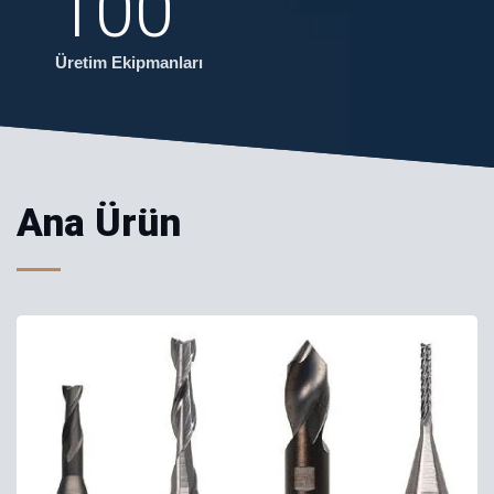
100
Üretim Ekipmanları
Ana Ürün