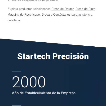
Explora productos relacionados
Fresa de Router
,
Fresa de Flute
,
Máquina de Rectificado
,
Broca
o
Contáctanos
para asistencia
detallada.
Startech Precisión
2000
Año de Establecimiento de la Empresa