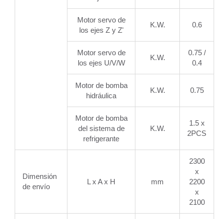
Motor servo de
K.W.
0.6
los ejes Z y Z'
Motor servo de
0.75 /
K.W.
los ejes U/V/W
0.4
Motor de bomba
K.W.
0.75
hidráulica
Motor de bomba
1.5 x
del sistema de
K.W.
2PCS
refrigerante
2300
x
Dimensión
L x A x H
mm
2200
de envío
x
2100